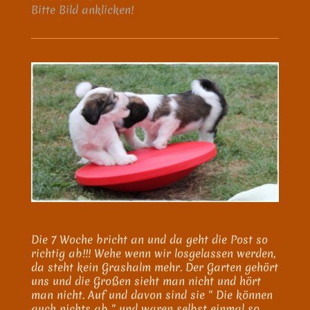
Bitte Bild anklicken!
Die 7 Woche bricht an und da geht die Post so
richtig ab!!! Wehe wenn wir losgelassen werden,
da steht kein Grashalm mehr. Der Garten gehört
uns und die Großen sieht man nicht und hört
man nicht. Auf und davon sind sie " Die können
auch nichts ab " und waren selbst einmal so