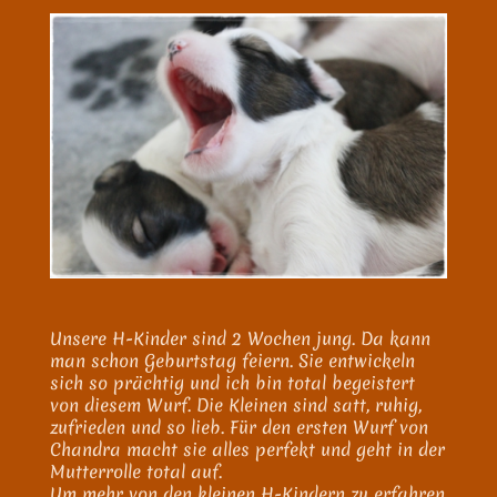
Unsere H-Kinder sind 2 Wochen jung. Da kann
man schon Geburtstag feiern. Sie entwickeln
sich so prächtig und ich bin total begeistert
von diesem Wurf. Die Kleinen sind satt, ruhig,
zufrieden und so lieb. Für den ersten Wurf von
Chandra macht sie alles perfekt und geht in der
Mutterrolle total auf.
Um mehr von den kleinen H-Kindern zu erfahren