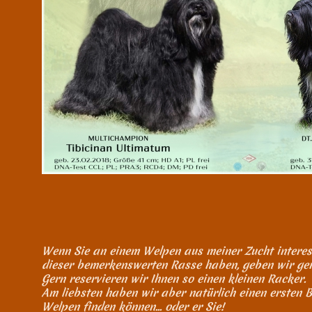
Wenn Sie an einem Welpen aus meiner Zucht interess
dieser bemerkenswerten Rasse haben, geben wir ger
Gern reservieren wir Ihnen so einen kleinen Racker.
Am liebsten haben wir aber natürlich einen ersten B
Welpen finden können... oder er Sie!