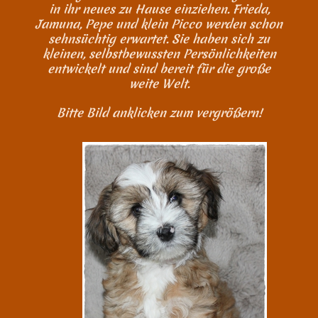
in ihr neues zu Hause einziehen. Frieda,
Jamuna, Pepe und klein Picco werden schon
sehnsüchtig erwartet. Sie haben sich zu
kleinen, selbstbewussten Persönlichkeiten
entwickelt und sind bereit für die große
weite Welt.
Bitte Bild anklicken zum vergrößern!